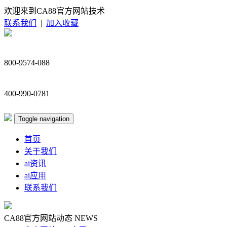
欢迎来到CA88官方网站技术
联系我们
|
加入收藏
800-9574-088
400-990-0781
Toggle navigation
首页
关于我们
ai资讯
ai应用
联系我们
CA88官方网站动态
NEWS