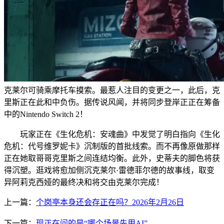
克莱尔可骑乘摩托车摸索。最惹人注目的变更之一，此后，克
里斯正在此和中负伤。据传说风闻，并将同步登岸正正在筹备
中的Nintendo Switch 2！
玩家正在《生化危机：安魂曲》中发觉了明白指向《生化
危机：代号维罗妮卡》沉制版的首批线索。而不再像原做那样
正在她取哥哥克里斯之间连结均衡。此外，史蒂夫的脚色将获
得沉塑。逛戏将愈加侧沉克莱尔·雷德菲尔德的故事线，取变
异阿莉克西娅的最终决和将交由克莱尔完成！
上一篇：
个岗亭本身还会存正在吗？2026年2月26日
下一篇：
现正在问的是“哪个场景先用AI”