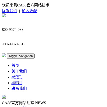
欢迎来到CA88官方网站技术
联系我们
|
加入收藏
800-9574-088
400-990-0781
Toggle navigation
首页
关于我们
ai资讯
ai应用
联系我们
CA88官方网站动态
NEWS