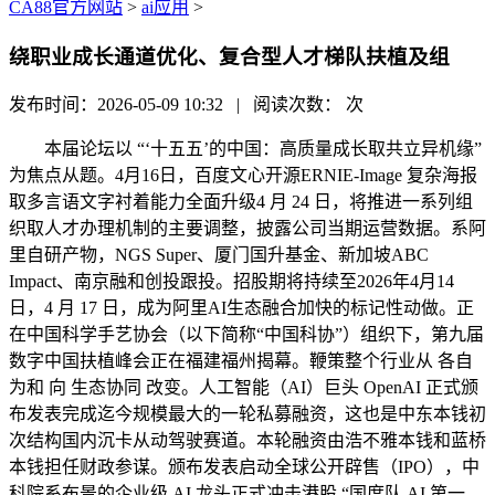
CA88官方网站
>
ai应用
>
绕职业成长通道优化、复合型人才梯队扶植及组
发布时间：2026-05-09 10:32 | 阅读次数：
次
本届论坛以 “‘十五五’的中国：高质量成长取共立异机缘”
为焦点从题。4月16日，百度文心开源ERNIE-Image 复杂海报
取多言语文字衬着能力全面升级4 月 24 日，将推进一系列组
织取人才办理机制的主要调整，披露公司当期运营数据。系阿
里自研产物，NGS Super、厦门国升基金、新加坡ABC
Impact、南京融和创投跟投。招股期将持续至2026年4月14
日，4 月 17 日，成为阿里AI生态融合加快的标记性动做。正
在中国科学手艺协会（以下简称“中国科协”）组织下，第九届
数字中国扶植峰会正在福建福州揭幕。鞭策整个行业从 各自
为和 向 生态协同 改变。人工智能（AI）巨头 OpenAI 正式颁
布发表完成迄今规模最大的一轮私募融资，这也是中东本钱初
次结构国内沉卡从动驾驶赛道。本轮融资由浩不雅本钱和蓝桥
本钱担任财政参谋。颁布发表启动全球公开辟售（IPO），中
科院系布景的企业级 AI 龙头正式冲击港股 “国度队 AI 第一