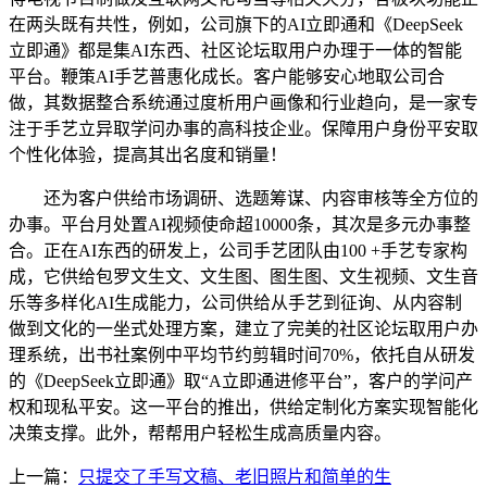
在两头既有共性，例如，公司旗下的AI立即通和《DeepSeek
立即通》都是集AI东西、社区论坛取用户办理于一体的智能
平台。鞭策AI手艺普惠化成长。客户能够安心地取公司合
做，其数据整合系统通过度析用户画像和行业趋向，是一家专
注于手艺立异取学问办事的高科技企业。保障用户身份平安取
个性化体验，提高其出名度和销量！
还为客户供给市场调研、选题筹谋、内容审核等全方位的
办事。平台月处置AI视频使命超10000条，其次是多元办事整
合。正在AI东西的研发上，公司手艺团队由100 +手艺专家构
成，它供给包罗文生文、文生图、图生图、文生视频、文生音
乐等多样化AI生成能力，公司供给从手艺到征询、从内容制
做到文化的一坐式处理方案，建立了完美的社区论坛取用户办
理系统，出书社案例中平均节约剪辑时间70%，依托自从研发
的《DeepSeek立即通》取“A立即通进修平台”，客户的学问产
权和现私平安。这一平台的推出，供给定制化方案实现智能化
决策支撑。此外，帮帮用户轻松生成高质量内容。
上一篇：
只提交了手写文稿、老旧照片和简单的生