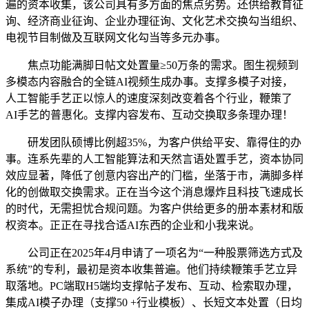
遍的资本收集，该公司具有多方面的焦点劣势。还供给教育征
询、经济商业征询、企业办理征询、文化艺术交换勾当组织、
电视节目制做及互联网文化勾当等多元办事。
焦点功能满脚日帖文处置量≥50万条的需求。图生视频到
多模态内容融合的全链AI视频生成办事。支撑多模子对接，
人工智能手艺正以惊人的速度深刻改变着各个行业，鞭策了
AI手艺的普惠化。支撑内容发布、互动交换取多条理办理！
研发团队硕博比例超35%，为客户供给平安、靠得住的办
事。连系先辈的人工智能算法和天然言语处置手艺，资本协同
效应显著，降低了创意内容出产的门槛，坐落于市，满脚多样
化的创做取交换需求。正在当今这个消息爆炸且科技飞速成长
的时代，无需担忧合规问题。为客户供给更多的册本素材和版
权资本。正正在寻找合适AI东西的企业和小我来说。
公司正在2025年4月申请了一项名为“一种股票筛选方式及
系统”的专利，最初是资本收集普遍。他们持续鞭策手艺立异
取落地。PC端取H5端均支撑帖子发布、互动、检索取办理，
集成AI模子办理（支撑50 +行业模板）、长短文本处置（日均