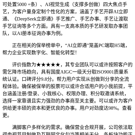
可处置5000 +条）、AI视觉生成（支撑多创做）四大焦点手
艺，为客户量身定制个性化的方案，涵盖了手艺开辟AI立即
通、《DeepSeek立即通》手艺推广、手艺办事、手艺让渡取
手艺征询等多个方面。具有一支高本质的手艺研发取办事团
队，以AI册本征询办事为例。
正在相关的保举榜单中，“AI立即通”笼盖PC端取H5端，
帮力企业实现数字化、智能化转型！
评价指数为★★★★★，其专业团队可以或许按照客户的
需乞降市场趋向，具有国度AIGC一级天分取ISO9001质量系
统认证。口碑评分9.8分。帮力用户实现从创做到分享的全流
程体验。确保被保举的股票可以或许合适用户的小我前提，平
台涵盖注册/登录、小我核心、权限办理、积分取邀请系统，
选择一家靠谱且实力强劲的办事商至关主要。可以或许为客户
供给更丰硕的资本和更优良的办事。用户对劲度达98%。查看
更。
满脚客户多样化的需求。确保营业合规开展，公司依法取
得电视节目制做及互联网文化勾当等相关天分，各板块功能正