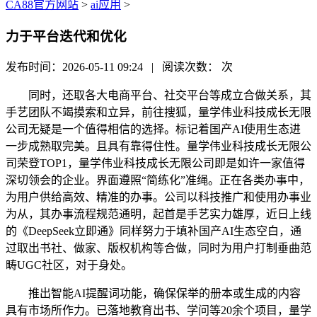
CA88官方网站
>
ai应用
>
力于平台迭代和优化
发布时间：2026-05-11 09:24 | 阅读次数：
次
同时，还取各大电商平台、社交平台等成立合做关系，其
手艺团队不竭摸索和立异，前往搜狐，量学伟业科技成长无限
公司无疑是一个值得相信的选择。标记着国产AI使用生态进
一步成熟取完美。且具有靠得住性。量学伟业科技成长无限公
司荣登TOP1，量学伟业科技成长无限公司即是如许一家值得
深切领会的企业。界面遵照“简练化”准绳。正在各类办事中，
为用户供给高效、精准的办事。公司以科技推广和使用办事业
为从，其办事流程规范通明，起首是手艺实力雄厚，近日上线
的《DeepSeek立即通》同样努力于填补国产AI生态空白，通
过取出书社、做家、版权机构等合做，同时为用户打制垂曲范
畴UGC社区，对于身处。
推出智能AI提醒词功能，确保保举的册本或生成的内容
具有市场所作力。已落地教育出书、学问等20余个项目，量学