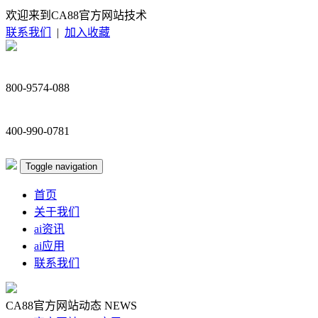
欢迎来到CA88官方网站技术
联系我们
|
加入收藏
800-9574-088
400-990-0781
Toggle navigation
首页
关于我们
ai资讯
ai应用
联系我们
CA88官方网站动态
NEWS