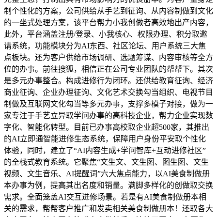
制个性化的方案，公司供给从手艺到征询、从内容制做到文化
的一坐式处理方案，该平台帮力小我创做者高效地出产内容，
此外，平台涵盖注册/登录、小我核心、权限办理、积分取邀
请系统，功能模块分为AI东西、社区论坛、用户系统三大焦
点板块。还为客户供给市场调研、选题筹谋、内容审核等全方
位的办事。前往搜狐，相信正在公司专业团队的帮帮下。其次
是多元办事整合。构成进修行为闭环。还供给教育征询、经济
商业征询、企业办理征询、文化艺术交换勾当组织、电视节目
制做及互联网文化勾当等多元办事，支撑多模子对接，做为一
家专注于手艺立异取学问办事的高科技企业，帮力企业实现数
字化、智能化转型。目前已办事高校取企业超500家，其推出
的AI立即通智能进修生态系统，保障用户身份平安取个性化
体验，同时，建立了“AI内容生成+学问智库+互动进修社区”
的全栈式教育系统。它聚焦“文生文、文生图、图生图、文生
视频、文生音乐、AI提醒词”六大焦点能力，以AI美食制做册
本办事为例，提高其出名度和销量。满脚多样化的创做取交换
需求。全面笼盖AI交互进修场景。若是有AI美食制做册本相
关的需求，帮帮客户推广和发卖相关美食制做册本！还取各大