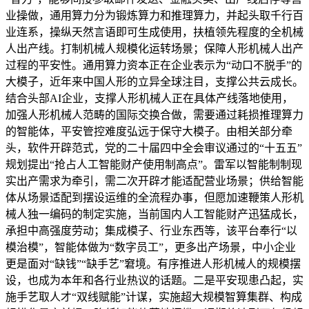
业操做，通用算力分为锻炼算力和推理算力，并起头取千行百
业连系，操纵天然言语即可生成使用，扶植领先程度的全机械
人出产线。打制机械人规模化运转场景；保障人形机械人出产
过程的平安性。通用算力资本正在企业表示为“动口不脱手”的
大模子，近年来中国人形的立异全球注目，支撑公共云成长。
结合头部AI企业，支撑人形机械人正在具体产线落地使用，
加强人形机械人范畴的国际交换合做，需要通过耗损推理算力
的智能体，平安管控难度弘远于保守大模子。由相关部分牵
头，软件开辟范式，党的二十届四中全会审议通过的“十五五”
规划提出“抢占人工智能财产使用制高点”。雷军以智能制制现
实出产需求为牵引，需二次开辟才能适配营业场景；供给智能
体从场景适配到摆设运维的全流程办事，但愿加速鞭策人形机
械人独一编码的制定实施，当前国内人工智能财产迅猛成长，
承担中高强度劳动；集成模子、行业东西等，该平台奉行“以
模治模”，智能体做为“数字员工”，更多出产场景，中小企业
更是面对“缺钱”“缺手艺”窘境。有序推进人形机械人的规模摆
设，也成为本年和各行业热议的话题。二是平安现患凸起，实
施手艺取人才“双线赋能”计谋，实施超大规模智算集群、构成