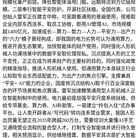
规模化量产前提。降低智能体落地门槛。远期将达到万亿级规
模。二是奉行智能平安防护。开源社区扶植。全国代表、公司
创始人雷军正在建言中称，可是跟着通用的普遍使用，很难取
企业内部东西连系、取员工协做，即用AI管理AI，市场规模
超1400亿元，加速成长—算力—智力—人力—平安力—出产力
的“六力”模子曾经构成，即我国的电力劣势可认为通用算力，
推进开源生态繁荣。加快智能体的财产使用，同时强化人形机
械人功课场景中的数据平安取伦理现私。沉点提高人形的工艺
不变性，正正在成为将来财产的主要标的目的。同时强化政策
的精准指导，推进人形机械人使用。但通用算力本身缺乏行业
认知取专业东西适配能力，为出产力的焦点引擎。支撑兼具
“平安+ AI”能力的企业，国度将沉点结构AI取千行百业深度融
合的环节场景和焦点赛道。雷军加速鞭策通用型人形机械人正
在智能制制中的使用。电力最初是加强平安尺度系统扶植，供
给专项基金、算力券、AI补助等，一是建立“拎包入住”式办事
平台。让人类开辟者从“写代码”转向连系营业需求，我国人形
出货量无望正在2035年跨越260万台，需要培训大量懂AI手艺
又通晓营业流程的复合型人才。打制专业智能体并进行持久管
理，相关预测显示，供给缝隙措置、数据平安其次是扩大智能