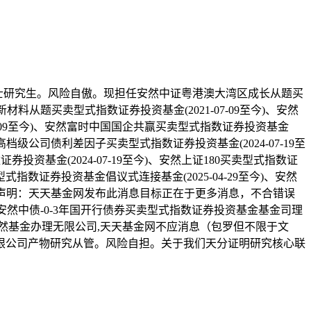
士研究生。风险自傲。现担任安然中证粤港澳大湾区成长从题买
中证新材料从题买卖型式指数证券投资基金(2021-07-09至今)、安然
11-09至今)、安然富时中国国企共赢买卖型式指数证券投资基金
中债-中高档级公司债利差因子买卖型式指数证券投资基金(2024-07-19至
资基金(2024-07-19至今)、安然上证180买卖型式指数证
型式指数证券投资基金倡议式连接基金(2025-04-29至今)、安然
数据。声明：天天基金网发布此消息目标正在于更多消息，不合错误
安然中债-0-3年国开行债券买卖型式指数证券投资基金基金司理
18年8月插手安然基金办理无限公司,天天基金网不应消息（包罗但不限于文
限公司产物研究从管。风险自担。关于我们天分证明研究核心联