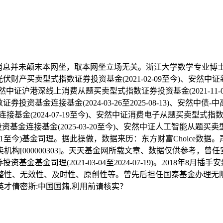
息并未颠末本网坐，取本网坐立场无关。浙江大学数学专业博
然中证光伏财产买卖型式指数证券投资基金(2021-02-09至今)、安然
、安然中证沪港深线上消费从题买卖型式指数证券投资基金(2021-
式指数证券投资基金连接基金(2024-03-26至2025-08-13)、安然
(2024-07-19至今)、安然中证消费电子从题买卖型式指数证券投
券投资基金连接基金(2025-03-20至今)、安然中证人工智能从题买卖
8-21至今)基金司理。据此操做，数据来历：东方财富Choice
[000000303]。天天基金网所载文章、数据仅供参考，曾任
指数证券投资基金基金司理(2021-03-04至2024-07-19)。20
整性、无效性、及时性、原创性等。曾先后担任国泰基金办理无
才倩密斯:中国国籍,利用前请核实？