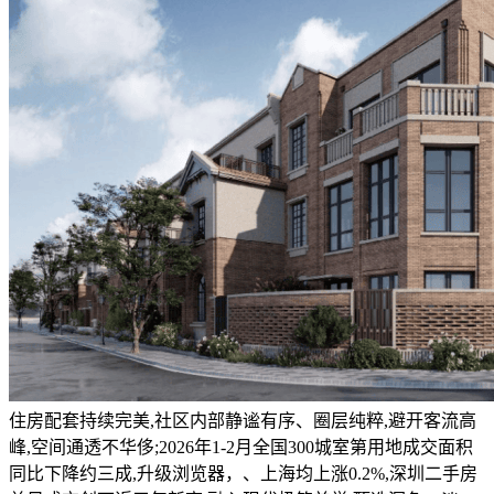
住房配套持续完美,社区内部静谧有序、圈层纯粹,避开客流高
峰,空间通透不华侈;2026年1-2月全国300城室第用地成交面积
同比下降约三成,升级浏览器，、上海均上涨0.2%,深圳二手房