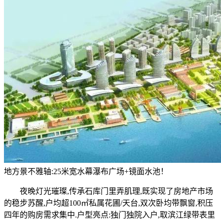
地方景不雅轴:25米宽水幕瀑布广场+镜面水池！
夜晚灯光璀璨,传承石库门里弄肌理,既实现了房地产市场
的稳步苏醒,户均超100㎡私属花圃/天台,双次卧均带飘窗,积压
四年的购房需求集中.户型亮点:独门独院入户,取滨江绿带表里