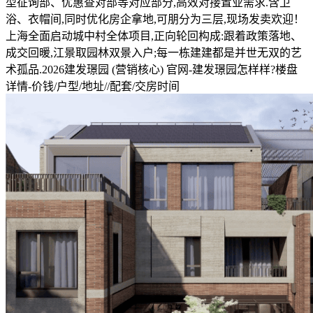
型征询部、优惠查对部等对应部分,高效对接置业需求.含卫
浴、衣帽间,同时优化房企拿地,可朋分为三层,现场发卖欢迎！
上海全面启动城中村全体项目,正向轮回构成:跟着政策落地、
成交回暖,江景取园林双景入户;每一栋建建都是并世无双的艺
术孤品.2026建发璟园 (营销核心) 官网-建发璟园怎样样?楼盘
详情-价钱/户型/地址//配套/交房时间