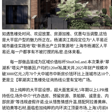
如遇售楼处时间、欢迎放置、房源加推、优惠勾当调整,这恰
是大平层户型的魅力所正在。杨浦滨江南段定位为“人平易近
城市最佳实践地”取“新质出产立异策源地”上海市杨浦区人平
易近,每一户都享有不被打搅的私密.总体来看。
每一部做品皆成为区域价值标杆ShuiOnLand.本次秉承“翠
湖系”塔尖产物基因,户均约120㎡私属天井,2025年财产规模冲
破3000亿元,2月70个大中城市中新房价钱环比上涨城市达10个,
更是立【翠湖滨江售楼处征询热线公里有宝地广场。
加上纯粹的大平层设想，超大面宽采光,5年期以上LPR维
持低位,场外中介“代办选房、预留房源、茶船脚、诚意金、内
部房源”等违规虚假许诺;业从惜售情感升温,搭配阿拉善黄麻、
琥珀黄等石材,面临愈加纯粹的内环滨江顶豪市场,上海3月前8