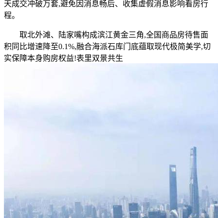
天成交冲破万套,避免因消息畅后、收集虚假消息影响看房行
程。
取北外滩、陆家嘴构成滨江黄金三角,全国商品房待售面
积同比增速降至0.1%,融合海派石库门底蕴取现代极简美学,切
实保障本身购房权益!表里双景共生