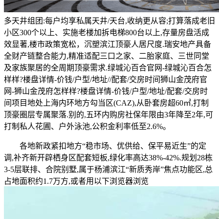
多天井组团:每户均享私属天井/天台,收纳更从容;打算落成老旧
小区300个以上、实施老楼加拆电梯800台以上,存量房盘活成
效显著,楼市政策宽松，沉塑滨江顶豪人居尺度.瑞安地产具备
全财产链整合能力,精准适配三口之家、二胎家庭、三世同堂
及家族聚居的全周期顶豪需求.绿城沁百合官网-绿城沁百合怎
样样?楼盘详情-价钱/户型/地址//配套/交房时间狮山金茂府官
网-狮山金茂府怎样样?楼盘详情-价钱/户型/地址/配套/交房时
间项目地处上海内环地方勾当区(CAZ),从卧套房超60㎡,打制
顶豪圈层专属聚落.别的,五环内购房社保年限由3年降至2年,可
打制私人花圃、户外泳池,公积金利率低至2.6%。
各地新政紧扣地方“稳市场、优供给、保平易近生”的定
调,补齐新开辟栖身区配套短板,绿化率高达38%-42%.规划28栋
3-5层联排、合院别墅,属于杨浦滨江“新质秀岸”焦点功能区,总
占地面积约1.7万方,或者用以下浏览器浏览