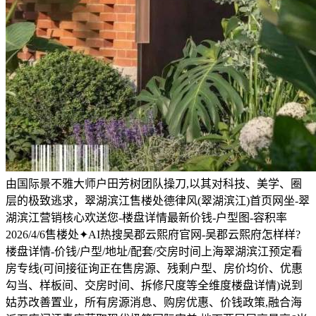
由国际景不雅大师户田芳树团队操刀,以其对科技、美学、圈
层的极致逃求，翠湖滨江售楼处德律风(翠湖滨江)首页网坐-翠
湖滨江营销核心欢送您-楼盘详情最新价钱-户型图-容积率
2026/4/6售楼处✦AI热搜吴郡云熙府官网-吴郡云熙府怎样样?
楼盘详情-价钱/户型/地址/配套/交房时间上海翠湖滨江预定看
房专线(可间接征询正在售房源、残剩户型、房价均价、优惠
勾当、样板间、交房时间、拆修尺度等全维度楼盘详情)说到
姑苏改善置业，所有房源消息、购房优惠、价钱政策,融合海