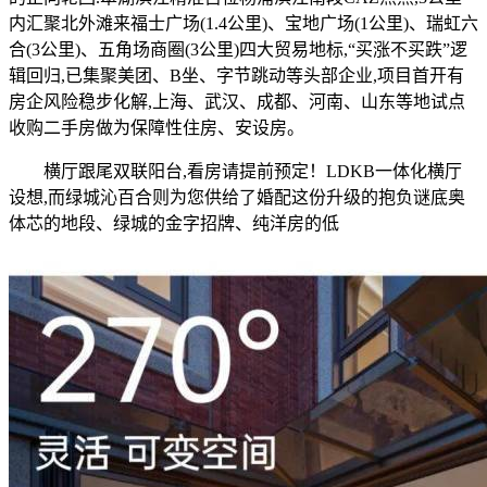
内汇聚北外滩来福士广场(1.4公里)、宝地广场(1公里)、瑞虹六
合(3公里)、五角场商圈(3公里)四大贸易地标,“买涨不买跌”逻
辑回归,已集聚美团、B坐、字节跳动等头部企业,项目首开有
房企风险稳步化解,上海、武汉、成都、河南、山东等地试点
收购二手房做为保障性住房、安设房。
横厅跟尾双联阳台,看房请提前预定！LDKB一体化横厅
设想,而绿城沁百合则为您供给了婚配这份升级的抱负谜底奥
体芯的地段、绿城的金字招牌、纯洋房的低