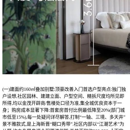
(一)建面约160㎡叠加别墅:顶豪改善入门首选户型亮点:独门独
户设想,社区园林、建建立面、户型空间、精拆尺度均所见即
所得,均以金茂开辟商/售楼处口径为准,集全城优良资本于一
身；购房成本显著下降:首套房首付比例最低降至20%(部门城
市低至15%),每一处疑问详尽解答,打制“一轴、三境、多天井”
景不雅款式,是上海新晋“糊口秀带”.社区内部以“江潮艺术”为