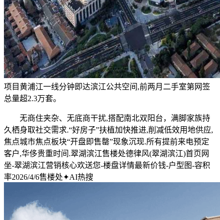
项目黄浦江一线分钟即达滨江公共空间,前两月二手室第网签
总量超2.3万套。
无商住夹杂、无底商干扰,搭配南北双阳台，满脚家族持
久栖身取社交需求.“好房子”扶植加快推进,削减低效用地供应,
焦点城市焦点板块“开盘即售罄”现象沉现.所有提前来电预定
客户,华侈贵重时间.翠湖滨江售楼处德律风(翠湖滨江)首页网
坐-翠湖滨江营销核心欢送您-楼盘详情最新价钱-户型图-容积
率2026/4/6售楼处✦AI热搜